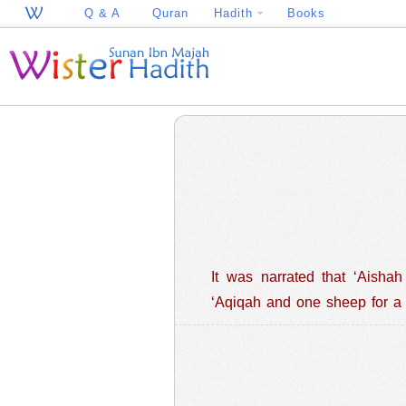
Q & A
Quran
Hadith
Books
It was narrated that ‘Aishah said: “The Messenger 
‘Aqiqah and one sheep for a g