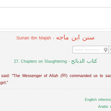
سنن ابن ماجه
Sunan Ibn Majah -
كتاب الذبائح
27. Chapters on Slaughtering -
of Allah (ﷺ) commanded us to sacrifice two sheep for a boy’s
irl.”
English referen
Arabic 