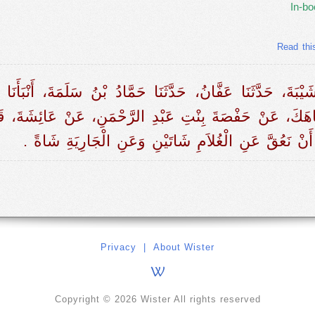
In-bo
Read thi
َيْبَةَ، حَدَّثَنَا عَفَّانُ، حَدَّثَنَا حَمَّادُ بْنُ سَلَمَةَ، أَنْبَأَنَ
َكَ، عَنْ حَفْصَةَ بِنْتِ عَبْدِ الرَّحْمَنِ، عَنْ عَائِشَةَ، قَال
َّ عَنِ الْغُلاَمِ شَاتَيْنِ وَعَنِ الْجَارِيَةِ شَاةً ‏.‏
Privacy
|
About Wister
Copyright © 2026 Wister All rights reserved