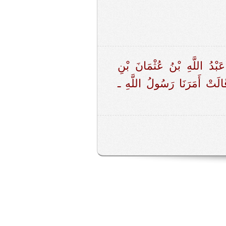
ا عَبْدُ اللَّهِ بْنُ عُثْمَانَ بْنِ
َتْ أَمَرَنَا رَسُولُ اللَّهِ ـ