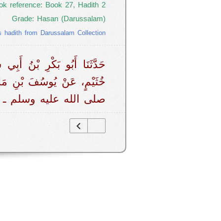
ok reference: Book 27, Hadith 2
Grade: Hasan (Darussalam)
s hadith from Darussalam Collection
حَدَّثَنَا أَبُو بَكْرِ بْنُ أَبِي ش
خُثَيْمٍ، عَنْ يُوسُفَ بْنِ مَاه
صلى الله عليه وسلم ـ أَنْ نَعُق