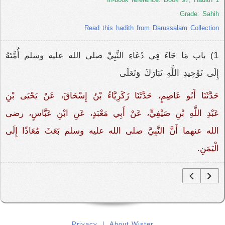
Grade: Sahih
Read this hadith from Darussalam Collection
1
) باب مَا جَاءَ فِي دُعَاءِ النَّبِيِّ صلى الله عليه وسلم أُمَّتَهُ
إِلَى تَوْحِيدِ اللَّهِ تَبَارَكَ وَتَعَلَى
حَدَّثَنَا أَبُو عَاصِمٍ، حَدَّثَنَا زَكَرِيَّاءُ بْنُ إِسْحَاقَ، عَنْ يَحْيَى بْنِ
عَبْدِ اللَّهِ بْنِ صَيْفِيٍّ، عَنْ أَبِي مَعْبَدٍ، عَنِ ابْنِ عَبَّاسٍ، رضى
الله عنهما أَنَّ النَّبِيَّ صلى الله عليه وسلم بَعَثَ مُعَاذًا إِلَى
الْيَمَنِ‏.‏
Privacy
|
About Wister