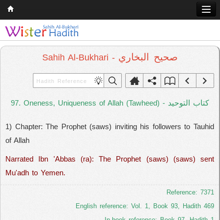
Home
Q & A
صحيح البخاري
Sahih Al-Bukhari -
Quran
Hadith
كتاب التوحيد
97. Oneness, Uniqueness of Allah (Tawheed) -
Books
1) Chapter: The Prophet (saws) inviting his followers to Tauhid
Comparative Religion
of Allah
Follow us on
Narrated Ibn 'Abbas (ra): The Prophet (saws) (saws) sent
Mu'adh to Yemen.
Reference: 7371
English reference: Vol. 1, Book 93, Hadith 469
In-book reference: Book 97, Hadith 1