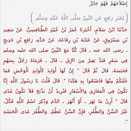
إِصْلاَحَهُمْ فَهْوَ جَائِزٌ
لِخَبَرِ رَافِعٍ عَنِ النَّبِيِّ صَلَّى اللَّهُ عَلَيْهِ وَسَلَّمَ.
حَدَّثَنَا ابْنُ سَلاَمٍ، أَخْبَرَنَا عُمَرُ بْنُ عُبَيْدٍ الطَّنَافِسِيُّ، عَنْ سَعِيدِ
بْنِ مَسْرُوقٍ، عَنْ عَبَايَةَ بْنِ رِفَاعَةَ، عَنْ جَدِّهِ، رَافِعِ بْنِ خَدِيجٍ
ـ رضى الله عنه ـ قَالَ كُنَّا مَعَ النَّبِيِّ صلى الله عليه وسلم
فِي سَفَرٍ فَنَدَّ بَعِيرٌ مِنَ الإِبِلِ ـ قَالَ ـ فَرَمَاهُ رَجُلٌ بِسَهْمٍ
فَحَبَسَهُ، قَالَ ثُمَّ قَالَ ‏"‏ إِنَّ لَهَا أَوَابِدَ كَأَوَابِدِ الْوَحْشِ فَمَا
غَلَبَكُمْ مِنْهَا فَاصْنَعُوا بِهِ هَكَذَا ‏"‏‏.‏ قَالَ قُلْتُ يَا رَسُولَ اللَّهِ إِنَّا
نَكُونُ فِي الْمَغَازِي وَالأَسْفَارِ فَنُرِيدُ أَنْ نَذْبَحَ فَلاَ تَكُونُ مُدًى
قَالَ ‏"‏ أَرِنْ مَا نَهَرَ ـ أَوْ أَنْهَرَ ـ الدَّمَ وَذُكِرَ اسْمُ اللَّهِ فَكُلْ،
غَيْرَ السِّنِّ وَالظُّفُرِ، فَإِنَّ السِّنَّ عَظْمٌ، وَالظُّفُرَ مُدَى الْحَبَشَةِ
‏"‏‏.‏