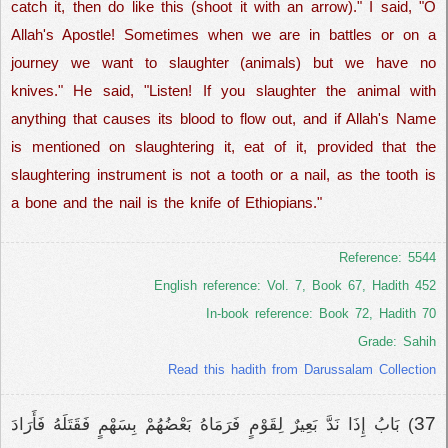
catch it, then do like this (shoot it with an arrow)." I said, "O
Allah's Apostle! Sometimes when we are in battles or on a
journey we want to slaughter (animals) but we have no
knives." He said, "Listen! If you slaughter the animal with
anything that causes its blood to flow out, and if Allah's Name
is mentioned on slaughtering it, eat of it, provided that the
slaughtering instrument is not a tooth or a nail, as the tooth is
a bone and the nail is the knife of Ethiopians."
Reference: 5544
English reference: Vol. 7, Book 67, Hadith 452
In-book reference: Book 72, Hadith 70
Grade: Sahih
Read this hadith from Darussalam Collection
37
) بَابُ إِذَا نَدَّ بَعِيرٌ لِقَوْمٍ فَرَمَاهُ بَعْضُهُمْ بِسَهْمٍ فَقَتَلَهُ فَأَرَادَ