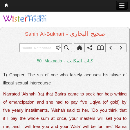
Home
Q & A
صحيح البخاري
Sahih Al-Bukhari -
Quran
Hadith
كتاب المكاتب
50. Makaatib -
Books
1) Chapter: The sin of one who falsely accuses his slave of
Comparative Religion
illegal sexual intercourse
Follow us on
Narrated 'Aishah (ra) that Barira came to seek her help writing
of emancipation and she had to pay five Uqiya (of gold) by
five yearly installments. 'Aishah said to her, "Do you think that
if I pay the whole sum at once, your masters will sell you to
me, and I will free you and your Wala' will be for me." Barira