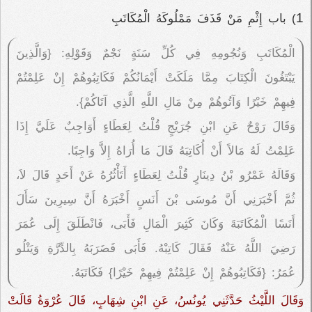
1
) باب إِثْمِ مَنْ قَذَفَ مَمْلُوكَهُ الْمُكَاتَبِ
الْمُكَاتَبِ وَنُجُومِهِ فِي كُلِّ سَنَةٍ نَجْمٌ وَقَوْلِهِ: {وَالَّذِينَ
يَبْتَغُونَ الْكِتَابَ مِمَّا مَلَكَتْ أَيْمَانُكُمْ فَكَاتِبُوهُمْ إِنْ عَلِمْتُمْ
فِيهِمْ خَيْرًا وَآتُوهُمْ مِنْ مَالِ اللَّهِ الَّذِي آتَاكُمْ}.
وَقَالَ رَوْحٌ عَنِ ابْنِ جُرَيْجٍ قُلْتُ لِعَطَاءٍ أَوَاجِبٌ عَلَيَّ إِذَا
عَلِمْتُ لَهُ مَالاً أَنْ أُكَاتِبَهُ قَالَ مَا أُرَاهُ إِلاَّ وَاجِبًا.
وَقَالَهُ عَمْرُو بْنُ دِينَارٍ قُلْتُ لِعَطَاءٍ أَتَأْثُرُهُ عَنْ أَحَدٍ قَالَ لاَ،
ثُمَّ أَخْبَرَنِي أَنَّ مُوسَى بْنَ أَنَسٍ أَخْبَرَهُ أَنَّ سِيرِينَ سَأَلَ
أَنَسًا الْمُكَاتَبَةَ وَكَانَ كَثِيرَ الْمَالِ فَأَبَى، فَانْطَلَقَ إِلَى عُمَرَ
رَضِيَ اللَّهُ عَنْهُ فَقَالَ كَاتِبْهُ. فَأَبَى فَضَرَبَهُ بِالدِّرَّةِ وَيَتْلُو
عُمَرُ: {فَكَاتِبُوهُمْ إِنْ عَلِمْتُمْ فِيهِمْ خَيْرًا} فَكَاتَبَهُ.
وَقَالَ اللَّيْثُ حَدَّثَنِي يُونُسُ، عَنِ ابْنِ شِهَابٍ، قَالَ عُرْوَةُ قَالَتْ