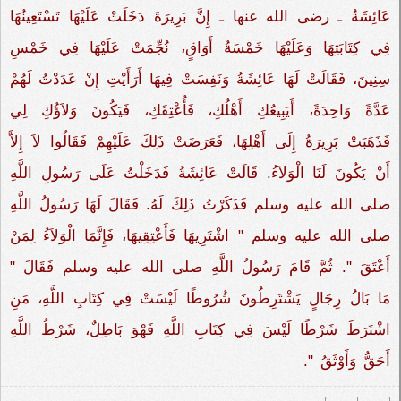
عَائِشَةُ ـ رضى الله عنها ـ إِنَّ بَرِيرَةَ دَخَلَتْ عَلَيْهَا تَسْتَعِينُهَا
فِي كِتَابَتِهَا وَعَلَيْهَا خَمْسَةُ أَوَاقٍ، نُجِّمَتْ عَلَيْهَا فِي خَمْسِ
سِنِينَ، فَقَالَتْ لَهَا عَائِشَةُ وَنَفِسَتْ فِيهَا أَرَأَيْتِ إِنْ عَدَدْتُ لَهُمْ
عَدَّةً وَاحِدَةً، أَيَبِيعُكِ أَهْلُكِ، فَأُعْتِقَكِ، فَيَكُونَ وَلاَؤُكِ لِي
فَذَهَبَتْ بَرِيرَةُ إِلَى أَهْلِهَا، فَعَرَضَتْ ذَلِكَ عَلَيْهِمْ فَقَالُوا لاَ إِلاَّ
أَنْ يَكُونَ لَنَا الْوَلاَءُ‏.‏ قَالَتْ عَائِشَةُ فَدَخَلْتُ عَلَى رَسُولِ اللَّهِ
صلى الله عليه وسلم فَذَكَرْتُ ذَلِكَ لَهُ‏.‏ فَقَالَ لَهَا رَسُولُ اللَّهِ
صلى الله عليه وسلم ‏"‏ اشْتَرِيهَا فَأَعْتِقِيهَا، فَإِنَّمَا الْوَلاَءُ لِمَنْ
أَعْتَقَ ‏"‏‏.‏ ثُمَّ قَامَ رَسُولُ اللَّهِ صلى الله عليه وسلم فَقَالَ ‏"‏
مَا بَالُ رِجَالٍ يَشْتَرِطُونَ شُرُوطًا لَيْسَتْ فِي كِتَابِ اللَّهِ، مَنِ
اشْتَرَطَ شَرْطًا لَيْسَ فِي كِتَابِ اللَّهِ فَهْوَ بَاطِلٌ، شَرْطُ اللَّهِ
أَحَقُّ وَأَوْثَقُ ‏"‏‏.‏